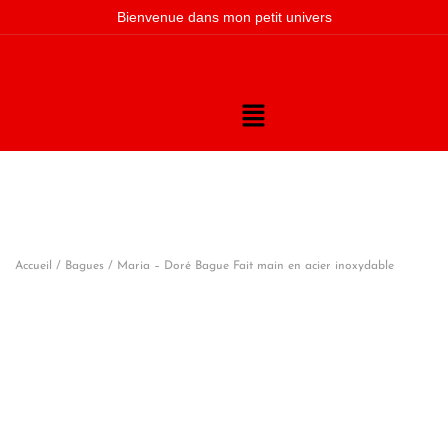
Bienvenue dans mon petit univers
Accueil
/
Bagues
/ Maria – Doré Bague Fait main en acier inoxydable